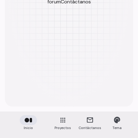
forum
Contáctanos
apps
mail
palette
Inicio
Proyectos
Contáctanos
Tema