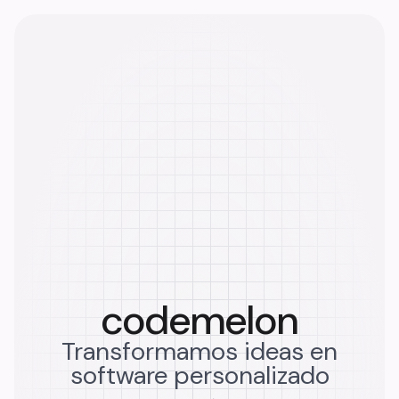
c
o
d
e
m
e
l
o
n
Transformamos ideas en
software personalizado